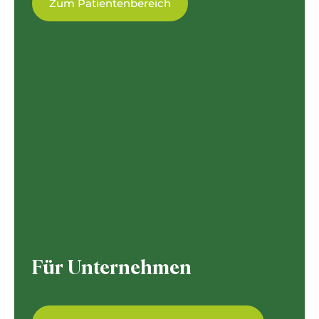
und entwickeln einen individuellen
Zum Patientenbereich
Ernährungsplan, der Ihnen Halt und Kraft schenkt.
Zum Patientenbereich
Für Unternehmen
Betriebliche Gesundheitsförderung mit
Schwerpunkt Ernährung.
Ein gesundes Team ist
Für Unternehmen
ein starkes Team. Mit inspirierenden Vorträgen,
Workshops und individuellen
Ernährungsprogrammen fördern wir Vitalität,
Resilienz und Wohlbefinden, damit Ihre