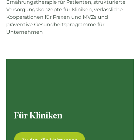
Ernährungstherapie für Patienten, strukturierte
Versorgungskonzepte für Kliniken, verlässliche
Kooperationen für Praxen und MVZs und
präventive Gesundheitsprogramme für
Unternehmen
Für Kliniken
Mangelernährung professionell managen – für
stabile Verläufe, weniger Komplikationen und
Für Kliniken
klare wirtschaftliche Vorteile.
Wir übernehmen
Screening, Ernährungsdiagnostik (NRS 2002),
Kodierungsunterstützung,
ernährungstherapeutische Versorgung auf Station