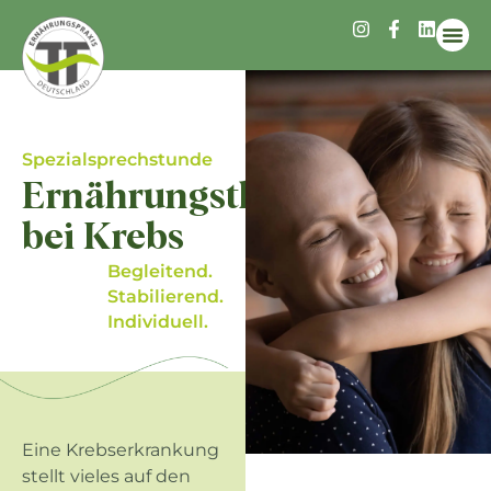
Infos 
Spezialsprechstunde
Ernährungstherapie
bei Krebs
Begleitend.
Stabilierend.
Individuell.
Eine Krebserkrankung
stellt vieles auf den