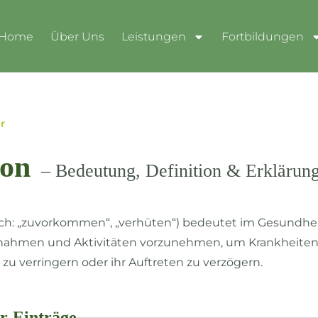
Home
Über Uns
Leistungen
Fortbildungen
r
ion
– Bedeutung, Definition & Erklärun
isch: „zuvorkommen“, „verhüten“) bedeutet im Gesundh
ßnahmen und Aktivitäten vorzunehmen, um Krankheiten
zu verringern oder ihr Auftreten zu verzögern.
r-Einträge